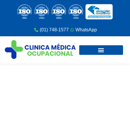
(01) 748-1577
WhatsApp
¿Qué Pasa Si Salgo Observado En
Mi Examen Médico Ocupacional?
n8nconexion
abril 1, 2026
12:38 am