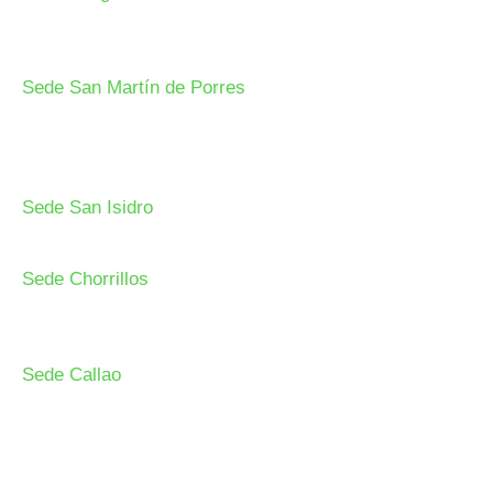
Av. 24 de Setiembre Mz. I Lt. 2A, Campo sol, a media cuadra
del Paradero Cabana, Carapongo.
Sede San Martín de Porres
Av. Francisco Bolognesi Nro. 101 Urb. Mesa Redonda SCT
02 (Esquina con Av. Gerardo Unger 7049) - San Martin de
Porres.
Sede San Isidro
Javier Prado Este N°1530 - San Isidro.
Sede Chorrillos
Calle Santa Inés Mz D3 Lt 16 - Urb. Los Cedros de
Chorrillos.
Sede Callao
Los Topacios 1291 – Bellavista, Callao (Frente al Hospital
Daniel Alcides Carrión del Callao y al costado del Estadio
Polideportivo Callao)