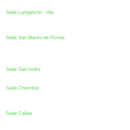
NUESTRAS SEDES
Sede Lurigancho - Ate
Av. 24 de Setiembre Mz. I Lt. 2A, Campo sol, a media cuadra
del Paradero Cabana, Carapongo.
Sede San Martín de Porres
Av. Francisco Bolognesi Nro. 101 Urb. Mesa Redonda SCT
02 (Esquina con Av. Gerardo Unger 7049) - San Martin de
Porres.
Sede San Isidro
Javier Prado Este N°1530 - San Isidro.
Sede Chorrillos
Calle Santa Inés Mz D3 Lt 16 - Urb. Los Cedros de
Chorrillos.
Sede Callao
Los Topacios 1291 – Bellavista, Callao (Frente al Hospital
Daniel Alcides Carrión del Callao y al costado del Estadio