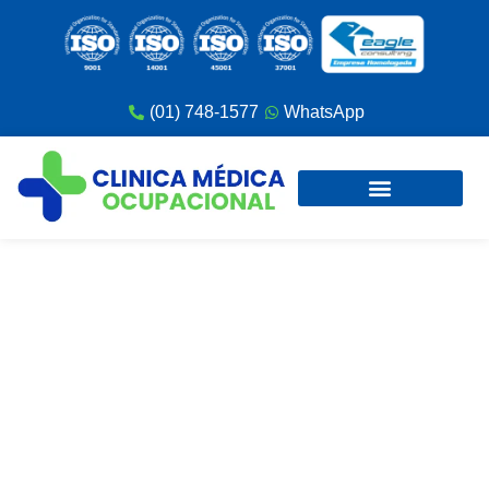
(01) 748-1577
WhatsApp
Historia Clínica Ocupacional [qué
Es Y Para Qué Sirve ]
n8nconexion
mayo 14, 2026
9:46 pm